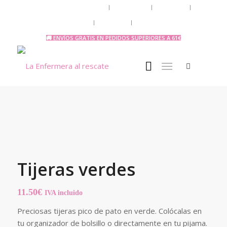
Chaquetas y polares
Accesorios
Uniforme
Tazas y Termos
🧔 Chicos
Otras Profesiones
🚚 ENVÍOS GRATIS EN PEDIDOS SUPERIORES A 61€
Tijeras verdes
11.50
€
IVA incluido
Preciosas tijeras pico de pato en verde. Colócalas en
tu organizador de bolsillo o directamente en tu pijama.