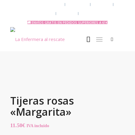
Chaquetas y polares
Accesorios
Uniforme
Tazas y Termos
🧔 Chicos
Otras Profesiones
🚚 ENVÍOS GRATIS EN PEDIDOS SUPERIORES A 61€
Tijeras rosas
«Margarita»
11.50
€
IVA incluido