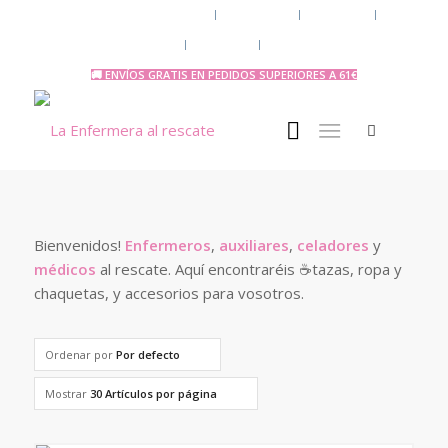
Chaquetas y polares
Accesorios
Uniforme
Tazas y Termos
🧔 Chicos
Otras Profesiones
🚚 ENVÍOS GRATIS EN PEDIDOS SUPERIORES A 61€
Bienvenidos!
Enfermeros
,
auxiliares
,
celadores
y
médicos
al rescate. Aquí encontraréis ☕tazas, ropa y
chaquetas, y accesorios para vosotros.
Ordenar por
Por defecto
Mostrar
30 Artículos por página