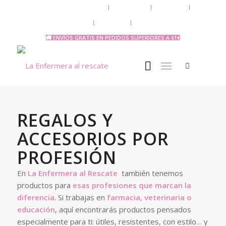
Chaquetas y polares
Accesorios
Uniforme
Tazas y Termos
🧔 Chicos
Otras Profesiones
🚚 ENVÍOS GRATIS EN PEDIDOS SUPERIORES A 61€
REGALOS Y
ACCESORIOS POR
PROFESIÓN
En
La Enfermera al Rescate
también tenemos
productos para
esas profesiones que marcan la
diferencia
. Si trabajas en
farmacia, veterinaria o
educación
, aquí encontrarás productos pensados
especialmente para ti: útiles, resistentes, con estilo… y