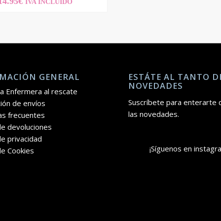
14.95
€
IVA INCLUIDO
MACIÓN GENERAL
ESTÁTE AL TANTO D
NOVEDADES
a Enfermera al rescate
Suscríbete para enterarte 
ión de envíos
las novedades.
as frecuentes
 de devoluciones
de privacidad
¡Síguenos en instagr
 de Cookies