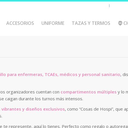
Chaquetas y polares
Accesorio
ACCESORIOS
UNIFORME
TAZAS Y TERMOS
🧔 C
illo para enfermeras, TCAEs, médicos y personal sanitario
, di
tros organizadores cuentan con
compartimentos múltiples
y lo 
 se caigan durante los turnos más intensos.
 vibrantes y diseños exclusivos
, como “Cosas de Hospi”, que ap
s.
ue te represente, aquí lo tienes. Perfecto como regalo o autorega