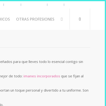
s
Uniforme
Tazas y Termos
🧔 Chicos
Otras Profesiones
HICOS
OTRAS PROFESIONES
señados para que lleves todo lo esencial contigo sin
mejor de todo:
imanes incorporados
que se fijan al
ortan un toque personal y divertido a tu uniforme. Son
lo.