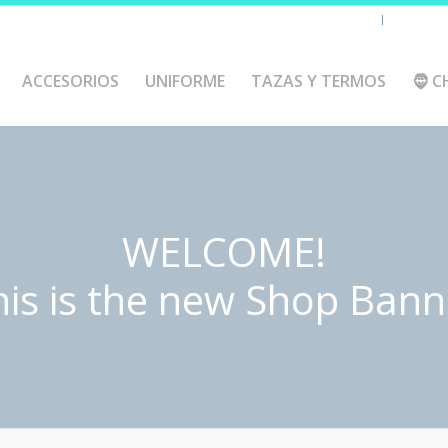
Chaquetas y polares
Accesorio
ACCESORIOS
UNIFORME
TAZAS Y TERMOS
🧔 C
WELCOME!
his is the new Shop Bann