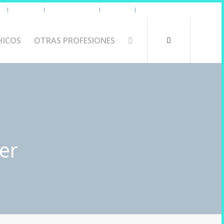
s
Uniforme
Tazas y Termos
🧔 Chicos
Otras Profesiones
HICOS
OTRAS PROFESIONES
er