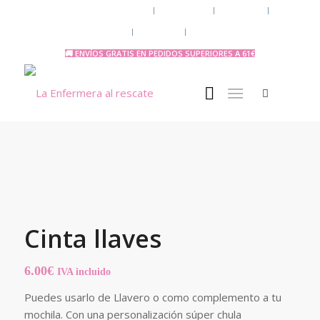
Chaquetas y polares
Accesorios
Uniforme
Tazas y Termos
🧔 Chicos
Otras Profesiones
🚚 ENVÍOS GRATIS EN PEDIDOS SUPERIORES A 61€
Cinta llaves
6.00
€
IVA incluido
Puedes usarlo de Llavero o como complemento a tu
mochila. Con una personalización súper chula