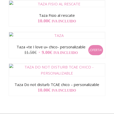
Taza Fisio al rescate
10.00
€
IVA INCLUIDO
Taza «te I love u» chico- personalizable
¡OFERTA!
EL
EL
11.50
€
9.00
€
IVA INCLUIDO
PRECIO
PRECIO
ORIGINAL
ACTUAL
ERA:
ES:
11.50€.
9.00€.
Taza Do not disturb TCAE chico – personalizable
10.00
€
IVA INCLUIDO