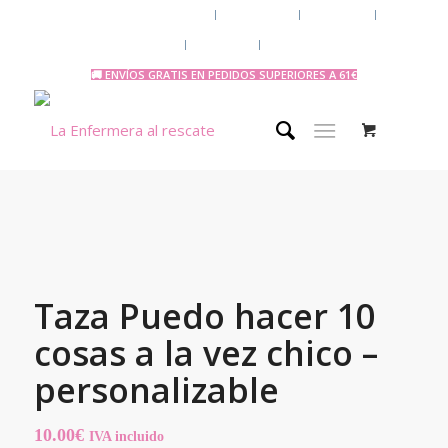
Chaquetas y polares
Accesorios
Uniforme
Tazas y Termos
🧔 Chicos
Otras Profesiones
🚚 ENVÍOS GRATIS EN PEDIDOS SUPERIORES A 61€
Taza Puedo hacer 10
cosas a la vez chico –
personalizable
10.00
€
IVA incluido