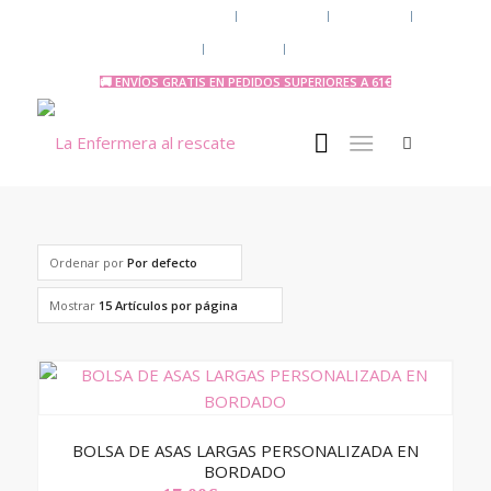
Chaquetas y polares
Accesorios
Uniforme
Tazas y Termos
🧔 Chicos
Otras Profesiones
🚚 ENVÍOS GRATIS EN PEDIDOS SUPERIORES A 61€
Ordenar por
Por defecto
Mostrar
15 Artículos por página
BOLSA DE ASAS LARGAS PERSONALIZADA EN
BORDADO