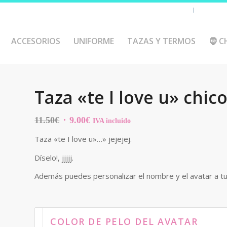
Chaquetas y polares
Accesorio
ACCESORIOS
UNIFORME
TAZAS Y TERMOS
🧔 C
Taza «te I love u» chic
El
El
11.50
€
9.00
€
IVA incluido
precio
precio
Taza «te I love u»…» jejejej.
original
actual
era:
es:
Díselo!, jjjjj.
11.50€.
9.00€.
Además puedes personalizar el nombre y el avatar a t
COLOR DE PELO DEL AVATAR