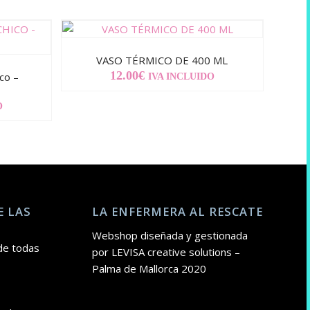
VASO TÉRMICO DE 400 ML
12.00
€
co –
IVA INCLUIDO
O
E LAS
LA ENFERMERA AL RESCATE
Webshop diseñada y gestionada
de todas
por LEVISA creative solutions –
Palma de Mallorca 2020