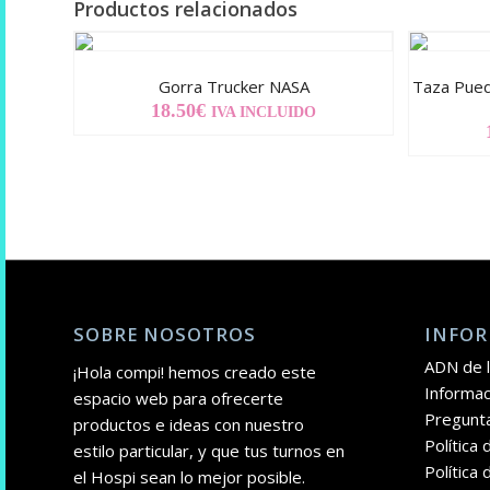
Productos relacionados
Gorra Trucker NASA
Taza Puedo
18.50
€
IVA INCLUIDO
SOBRE NOSOTROS
INFOR
ADN de l
¡Hola compi! hemos creado este
Informac
espacio web para ofrecerte
Pregunt
productos e ideas con nuestro
Política
estilo particular, y que tus turnos en
Política 
el Hospi sean lo mejor posible.