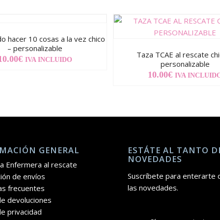
 hacer 10 cosas a la vez chico
– personalizable
Taza TCAE al rescate chi
10.00
€
IVA INCLUIDO
personalizable
10.00
€
IVA INCLUID
MACIÓN GENERAL
ESTÁTE AL TANTO D
NOVEDADES
a Enfermera al rescate
Suscríbete para enterarte 
ión de envíos
las novedades.
as frecuentes
 de devoluciones
de privacidad