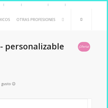
s
Uniforme
Tazas y Termos
🧔 Chicos
Otras Profesiones
HICOS
OTRAS PROFESIONES
o- personalizable
¡Oferta!
u gusto 😉