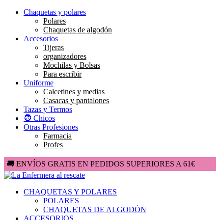
Chaquetas y polares
Polares
Chaquetas de algodón
Accesorios
Tijeras
organizadores
Mochilas y Bolsas
Para escribir
Uniforme
Calcetines y medias
Casacas y pantalones
Tazas y Termos
🧔 Chicos
Otras Profesiones
Farmacia
Profes
🚚 ENVÍOS GRATIS EN PEDIDOS SUPERIORES A 61€
CHAQUETAS Y POLARES
POLARES
CHAQUETAS DE ALGODÓN
ACCESORIOS