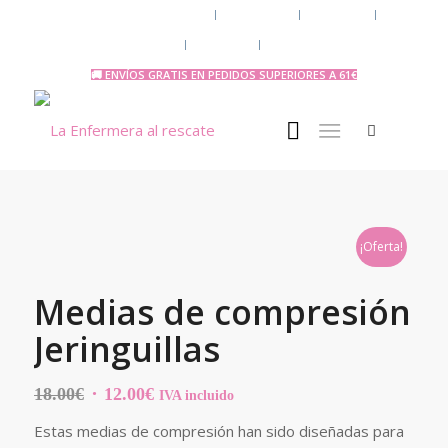
Chaquetas y polares
Accesorios
Uniforme
Tazas y Termos
🧔 Chicos
Otras Profesiones
🚚 ENVÍOS GRATIS EN PEDIDOS SUPERIORES A 61€
¡Oferta!
Medias de compresión
Jeringuillas
El
El
18.00
€
12.00
€
IVA incluido
precio
precio
Estas medias de compresión han sido diseñadas para
original
actual