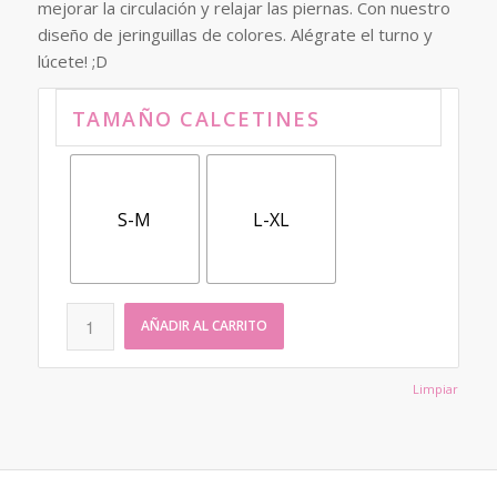
era:
es:
mejorar la circulación y relajar las piernas. Con nuestro
18.00€.
12.00€.
diseño de jeringuillas de colores. Alégrate el turno y
lúcete! ;D
TAMAÑO CALCETINES
S-M
L-XL
AÑADIR AL CARRITO
Limpiar