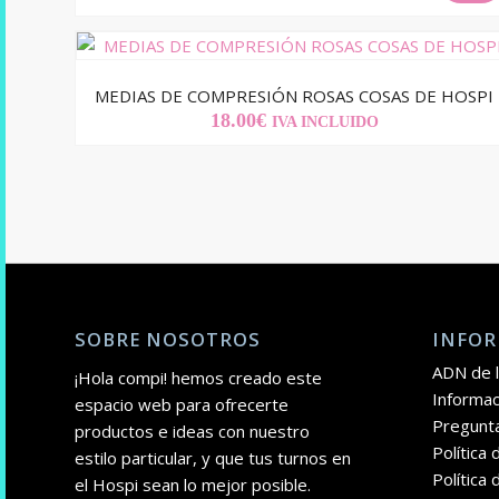
PRECIO
PRECIO
ORIGINAL
ACTUAL
ERA:
ES:
18.00€.
12.00€.
MEDIAS DE COMPRESIÓN ROSAS COSAS DE HOSPI
18.00
€
IVA INCLUIDO
SOBRE NOSOTROS
INFOR
ADN de l
¡Hola compi! hemos creado este
Informac
espacio web para ofrecerte
Pregunt
productos e ideas con nuestro
Política
estilo particular, y que tus turnos en
Política 
el Hospi sean lo mejor posible.