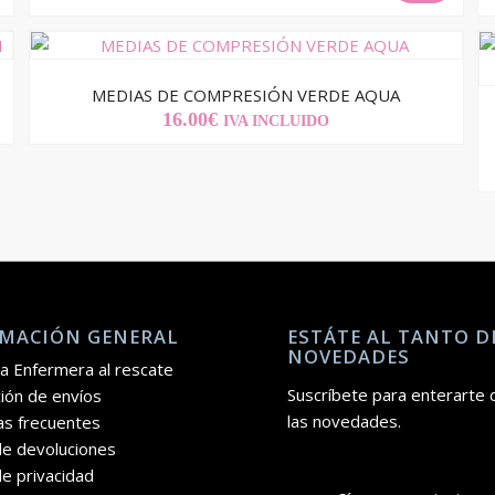
PRECIO
PRECIO
ORIGINAL
ACTUAL
ERA:
ES:
18.00€.
12.00€.
MEDIAS DE COMPRESIÓN VERDE AQUA
16.00
€
IVA INCLUIDO
MACIÓN GENERAL
ESTÁTE AL TANTO D
NOVEDADES
a Enfermera al rescate
Suscríbete para enterarte 
ión de envíos
las novedades.
as frecuentes
 de devoluciones
de privacidad