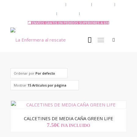
Chaquetas y polares
Accesorios
Uniforme
Tazas y Termos
🧔 Chicos
Otras Profesiones
🚚 ENVÍOS GRATIS EN PEDIDOS SUPERIORES A 61€
Ordenar por
Por defecto
Mostrar
15 Artículos por página
CALCETINES DE MEDIA CAÑA GREEN LIFE
7.50
€
IVA INCLUIDO