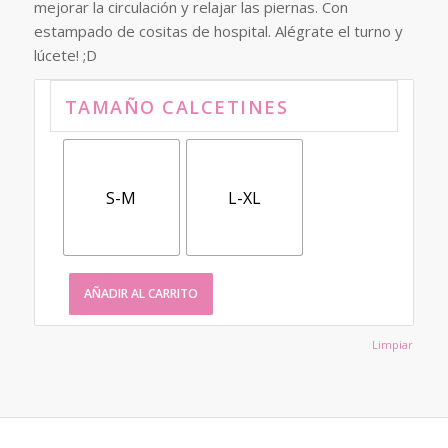
era:
es:
mejorar la circulación y relajar las piernas. Con
18.00€.
12.00€.
estampado de cositas de hospital. Alégrate el turno y
lúcete! ;D
TAMAÑO CALCETINES
S-M
L-XL
AÑADIR AL CARRITO
Limpiar