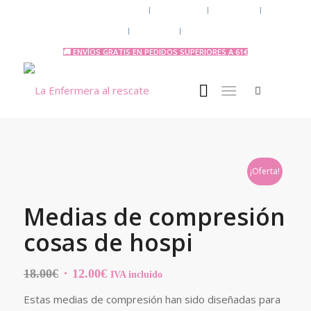
Chaquetas y polares
Accesorios
Uniforme
Tazas y Termos
🧔 Chicos
Otras Profesiones
🚚 ENVÍOS GRATIS EN PEDIDOS SUPERIORES A 61€
¡Oferta!
Medias de compresión
cosas de hospi
El
El
18.00
€
12.00
€
IVA incluido
precio
precio
Estas medias de compresión han sido diseñadas para
original
actual