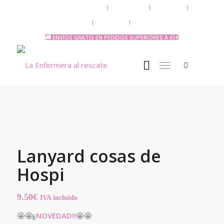
Chaquetas y polares
Accesorios
Uniforme
Tazas y Termos
🧔 Chicos
Otras Profesiones
🚚 ENVÍOS GRATIS EN PEDIDOS SUPERIORES A 61€
Lanyard cosas de
Hospi
9.50
€
IVA incluido
🤩 🤩¡¡
NOVEDAD!!
🤩 🤩