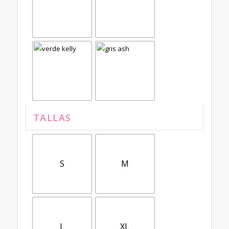
TALLAS
S
M
L
XL