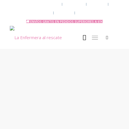
Chaquetas y polares
Accesorios
Uniforme
Tazas y Termos
🧔 Chicos
Otras Profesiones
🚚 ENVÍOS GRATIS EN PEDIDOS SUPERIORES A 61€