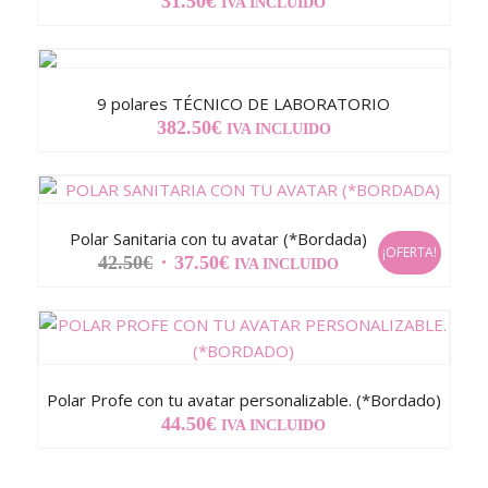
31.50
€
IVA INCLUIDO
9 polares TÉCNICO DE LABORATORIO
382.50
€
IVA INCLUIDO
Polar Sanitaria con tu avatar (*Bordada)
¡OFERTA!
EL
EL
42.50
€
37.50
€
IVA INCLUIDO
PRECIO
PRECIO
ORIGINAL
ACTUAL
ERA:
ES:
42.50€.
37.50€.
Polar Profe con tu avatar personalizable. (*Bordado)
44.50
€
IVA INCLUIDO