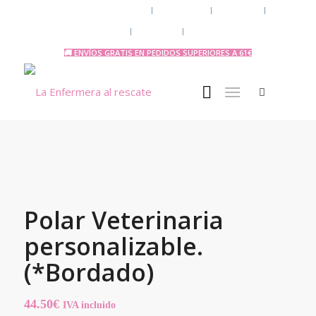
Chaquetas y polares
Accesorios
Uniforme
Tazas y Termos
🧔 Chicos
Otras Profesiones
🚚 ENVÍOS GRATIS EN PEDIDOS SUPERIORES A 61€
Polar Veterinaria
personalizable.
(*Bordado)
44.50
€
IVA incluido