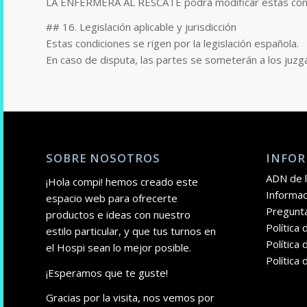
LA ENFERMERA AL RESCATE podrá modificar estas condic
## 16. Legislación aplicable y jurisdicción
Estas condiciones se rigen por la legislación española.
En caso de disputa, las partes se someterán a los juz
SOBRE NOSOTROS
INFOR
ADN de l
¡Hola compi! hemos creado este
Informac
espacio web para ofrecerte
Pregunt
productos e ideas con nuestro
Política
estilo particular, y que tus turnos en
Política 
el Hospi sean lo mejor posible.
Política
¡Esperamos que te guste!
Gracias por la visita, nos vemos por