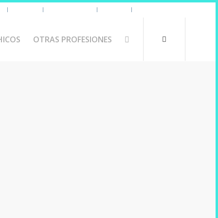
s
Uniforme
Tazas y Termos
🧔 Chicos
Otras Profesiones
HICOS
OTRAS PROFESIONES