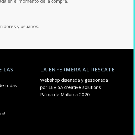
cada en el momento de la compra.
midores y usuarios.
E LAS
LA ENFERMERA AL RESCATE
Webshop diseñada y gestionada
de todas
por LEVISA creative solutions –
Palma de Mallorca 2020
am!