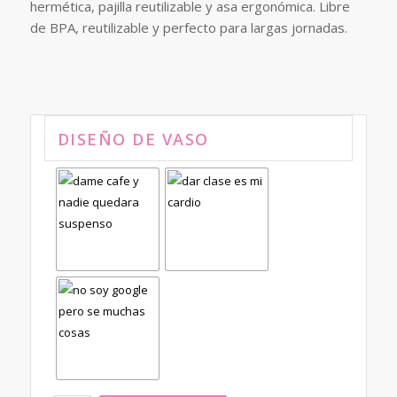
era:
es:
hermética, pajilla reutilizable y asa ergonómica. Libre
23.50€.
19.00€.
de BPA, reutilizable y perfecto para largas jornadas.
DISEÑO DE VASO