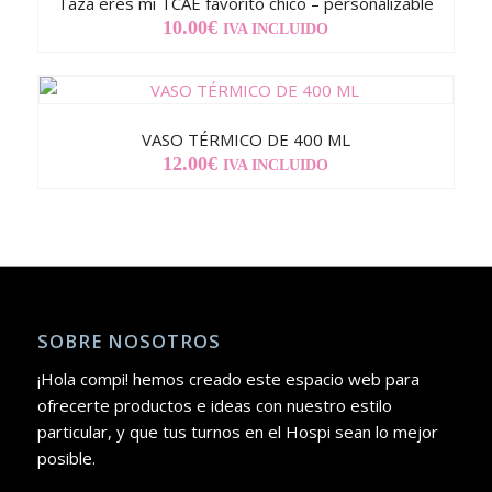
Taza eres mi TCAE favorito chico – personalizable
10.00
€
IVA INCLUIDO
VASO TÉRMICO DE 400 ML
12.00
€
IVA INCLUIDO
SOBRE NOSOTROS
¡Hola compi! hemos creado este espacio web para
ofrecerte productos e ideas con nuestro estilo
particular, y que tus turnos en el Hospi sean lo mejor
posible.