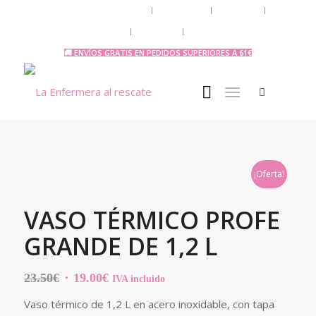
Chaquetas y polares
Accesorios
Uniforme
Tazas y Termos
🧔 Chicos
Otras Profesiones
🚚 ENVÍOS GRATIS EN PEDIDOS SUPERIORES A 61€
¡Oferta!
VASO TÉRMICO PROFE
GRANDE DE 1,2 L
El
El
23.50
€
19.00
€
IVA incluido
precio
precio
Vaso térmico de 1,2 L en acero inoxidable, con tapa
original
actual