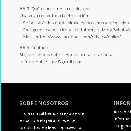
## 5. Qué ocurre tras la eliminación
Una vez completada la eliminación:
– Se borrarán los datos almacenados en nuestros sistem
– En algunos casos, ciertas plataformas (Meta/WhatsApp
– Meta: https://www.facebook.com/privacy/policy/
## 6. Contacto
Si tienes dudas sobre este proceso, escribe a:
enfermeralrescate@gmail.com
SOBRE NOSOTROS
INFOR
ADN de l
¡Hola compi! hemos creado este
Informac
espacio web para ofrecerte
Pregunt
productos e ideas con nuestro