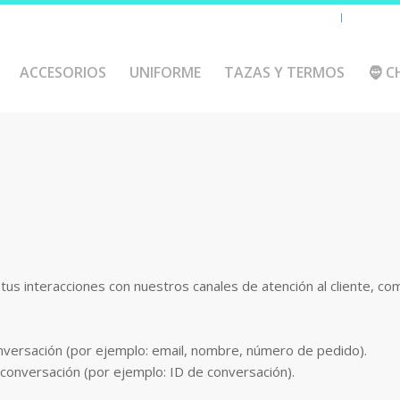
Chaquetas y polares
Accesorio
ACCESORIOS
UNIFORME
TAZAS Y TERMOS
🧔 C
a tus interacciones con nuestros canales de atención al cliente, c
onversación (por ejemplo: email, nombre, número de pedido).
 conversación (por ejemplo: ID de conversación).