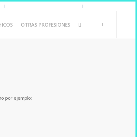
s
Uniforme
Tazas y Termos
🧔 Chicos
Otras Profesiones
HICOS
OTRAS PROFESIONES
omo por ejemplo: