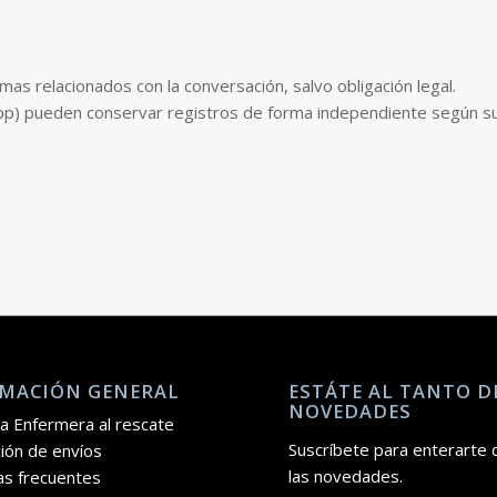
as relacionados con la conversación, salvo obligación legal.
) pueden conservar registros de forma independiente según sus p
MACIÓN GENERAL
ESTÁTE AL TANTO D
NOVEDADES
a Enfermera al rescate
Suscríbete para enterarte 
ión de envíos
las novedades.
as frecuentes