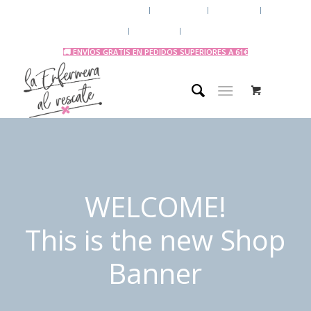
Chaquetas y polares
Accesorios
Uniforme
Tazas y Termos
🧔 Chicos
Otras Profesiones
🚚 ENVÍOS GRATIS EN PEDIDOS SUPERIORES A 61€
WELCOME!
This is the new Shop
Banner